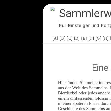
Sammlerw
Für Einsteiger und Fort
A
B
C
D
E
F
G
H
Eine
Hier finden Sie meine intere
aus der Welt des Sammelns. 
Bierdeckel oder jedes andere
einem umfassenden Glossar mi
in einer späteren Phase durch
Geschichte des Sammelns auf