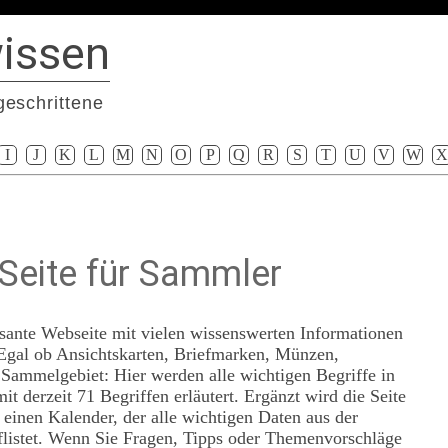
issen
geschrittene
I
J
K
L
M
N
O
P
Q
R
S
T
U
V
W
X
 Seite für Sammler
ssante Webseite mit vielen wissenswerten Informationen
Egal ob Ansichtskarten, Briefmarken, Münzen,
 Sammelgebiet: Hier werden alle wichtigen Begriffe in
t derzeit 71 Begriffen erläutert. Ergänzt wird die Seite
 einen Kalender, der alle wichtigen Daten aus der
listet. Wenn Sie Fragen, Tipps oder Themenvorschläge