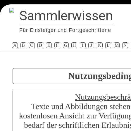
Sammlerwissen
Für Einsteiger und Fortgeschrittene
A
B
C
D
E
F
G
H
I
J
K
L
M
N
Nutzungsbedin
Nutzungsbeschr
Texte und Abbildungen stehen 
kostenlosen Ansicht zur Verfügun
bedarf der schriftlichen Erlaubni