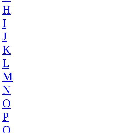
H
I
J
K
L
M
N
O
P
Q