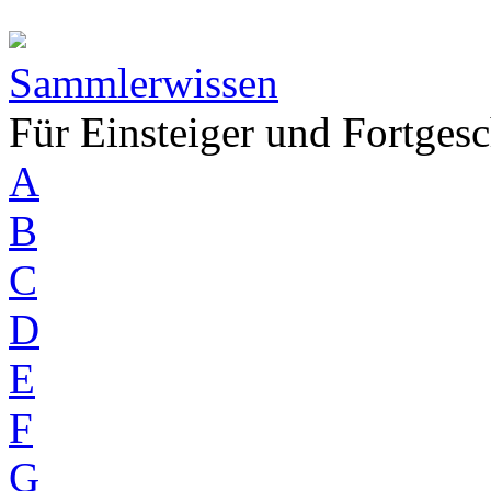
Sammlerwissen
Für Einsteiger und Fortgesc
A
B
C
D
E
F
G