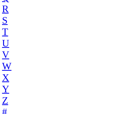
R
S
T
U
V
W
X
Y
Z
#