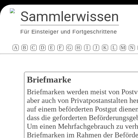
Sammlerwissen
Für Einsteiger und Fortgeschrittene
A
B
C
D
E
F
G
H
I
J
K
L
M
N
Briefmarke
Briefmarken werden meist von Postv
aber auch von Privatpostanstalten h
auf einem beförderten Postgut dienen
dass die geforderten Beförderungsge
Um einen Mehrfachgebrauch zu verh
Briefmarken im Rahmen der Beförde