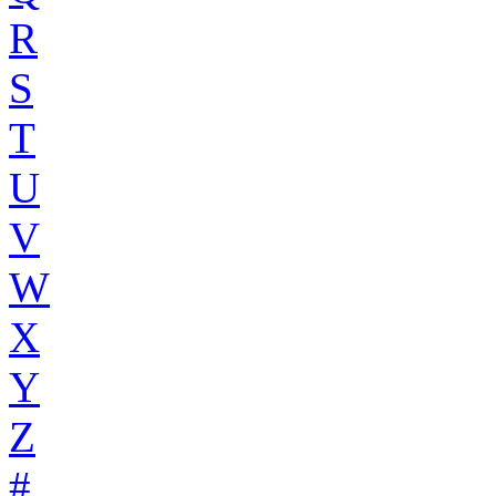
R
S
T
U
V
W
X
Y
Z
#