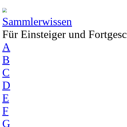
Sammlerwissen
Für Einsteiger und Fortgesc
A
B
C
D
E
F
G