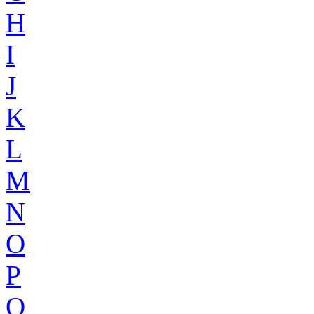
H
I
J
K
L
M
N
O
P
Q