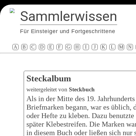
Sammlerwissen
Für Einsteiger und Fortgeschrittene
A
B
C
D
E
F
G
H
I
J
K
L
M
N
Steckalbum
weitergeleitet von
Steckbuch
Als in der Mitte des 19. Jahrhunder
Briefmarken begann, war es üblich, 
oder Hefte zu kleben. Dazu benutzt
später Klebestreifen. Die Marken wa
in diesem Buch oder ließen sich nur